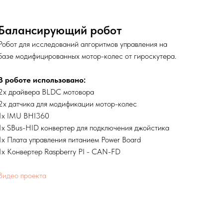
Балансирующий робот
Робот для исследований алгоритмов управления на
базе модифицированных мотор-колес от гироскутера.
В роботе использовано:
2х драйвера BLDC мотовора
2х датчика для модификации мотор-колес
1x IMU BHI360
1х SBus-HID конвертер для подключения джойстика
1х Плата управления питанием Power Board
1х Конвертер Raspberry PI - CAN-FD
Видео проекта