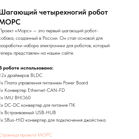
Шагающий четырехногий робот
МОРС
Проект «Морс» — это первый шагающий робот-
собака, созданный в России. Он стал основой для
разработки набора электроники для роботов, который
теперь представлен на нашем сайте.
В роботе использовано:
12х драйверов BLDC
1х Плата управления питанием Power Board
1х Конвертер Ethernet-CAN-FD
1x IMU BHI360
1х DC-DC конвертер для питания ПК
1х Встраиваемый USB-HUB
1х SBus-HID конвертер для подключения джойстика
Страница проекта МОРС