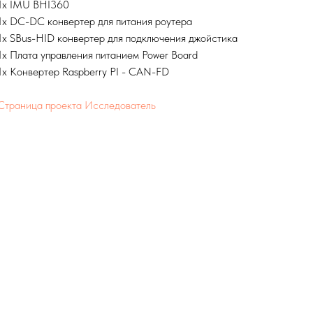
1x IMU BHI360
1х DC-DC конвертер для питания роутера
1х SBus-HID конвертер для подключения джойстика
1х Плата управления питанием Power Board
1х Конвертер Raspberry PI - CAN-FD
Страница проекта Исследователь