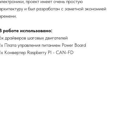
электроники, проект имеет очень простую
архитектуру и был разработан с заметной экономией
времени.
В роботе использовано:
6х драйверов шаговых двигателей
1х Плата управления питанием Power Board
1х Конвертер Raspberry PI - CAN-FD