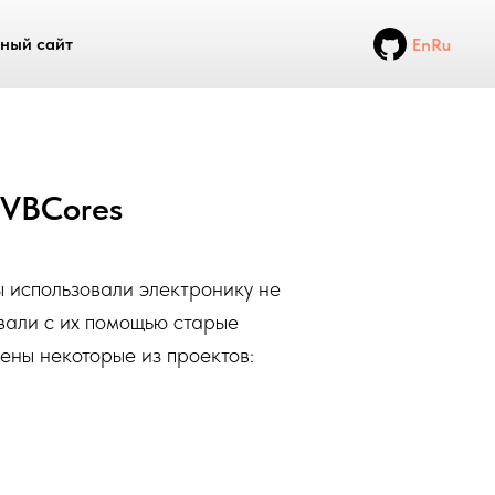
ный сайт
En
Ru
 VBCores
ы использовали электронику не
вали с их помощью старые
ены некоторые из проектов: