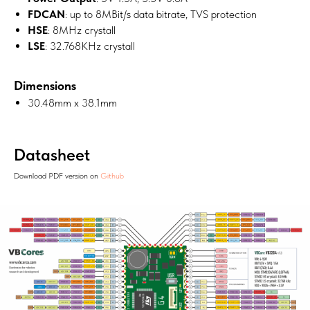
FDCAN
: up to 8MBit/s data bitrate, TVS protection
HSE
: 8MHz crystall
LSE
: 32.768KHz crystall
Dimensions
30.48mm x 38.1mm
Datasheet
Download PDF version on
Github