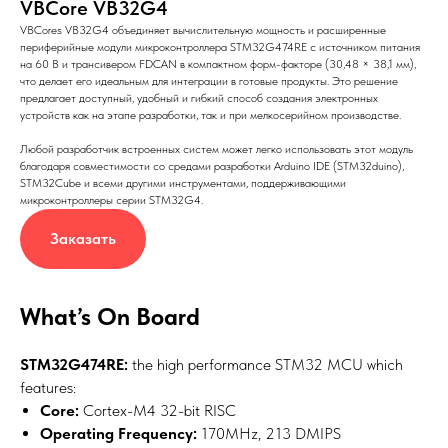
VBCore VB32G4
VBCores VB32G4 объединяет вычислительную мощность и расширенные
периферийные модули микроконтроллера STM32G474RE с источником питания
на 60 В и трансивером FDCAN в компактном форм-факторе (30,48 × 38,1 мм),
что делает его идеальным для интеграции в готовые продукты. Это решение
предлагает доступный, удобный и гибкий способ создания электронных
устройств как на этапе разработки, так и при мелкосерийном производстве.
Любой разработчик встроенных систем может легко использовать этот модуль
благодаря совместимости со средами разработки Arduino IDE (STM32duino),
STM32Cube и всеми другими инструментами, поддерживающими
микроконтроллеры серии STM32G4.
Заказать
What’s On Board
STM32G474RE:
the high performance STM32 MCU which
features:
Core:
Cortex-M4 32-bit RISC
Operating Frequency:
170MHz, 213 DMIPS