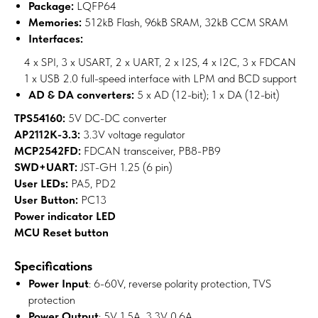
Package:
LQFP64
Memories:
512kB Flash, 96kB SRAM, 32kB CCM SRAM
Interfaces:
___
4 x SPI, 3 x USART, 2 x UART, 2 x I2S, 4 x I2C, 3 x FDCAN
___
1 x USB 2.0 full-speed interface with LPM and BCD support
AD & DA converters:
5 x AD (12-bit); 1 x DA (12-bit)
TPS54160:
5V DC-DC converter
AP2112K-3.3:
3.3V voltage regulator
MCP2542FD:
FDCAN transceiver, PB8-PB9
SWD+UART:
JST-GH 1.25 (6 pin)
User LEDs:
PA5, PD2
User Button:
PC13
Power indicator LED
MCU Reset button
Specifications
Power Input
: 6-60V, reverse polarity protection, TVS
protection
Power Output
: 5V 1.5A, 3.3V 0.6A